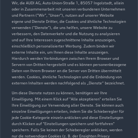
Wir, die AUDI AG, Auto-Union-Straße 1, 85057 Ingolstadt, allein
oder in Zusammenarbeit mit unseren verbundenen Unternehmen
und Partnern ("Wir", "Unser"), nutzen auf unserer Website
eigene und Dienste Dritter, die Cookies und ähnliche Technologien
verwenden ("Dienste"), die uns helfen, unsere Website zu
verbessern, den Datenverkehr und die Nutzung zu analysieren
und auf Ihre Interessen zugeschnittene Inhalte anzuzeigen,
einschließlich personalisierter Werbung. Zudem binden wir
externe Inhalte ein, um Ihnen diese Inhalte anzuzeigen.
Hierdurch werden Verbindungen zwischen Ihrem Browser und
Servern von Dritten hergestellt und es können personenbezogene
Harztor 19
Daten von Ihrem Browser an die Server von Dritten übermittelt
werden. Cookies, ähnliche Technologien und die Einbindung von
37154 Northeim
externen Inhalten werden nachfolgend als „Dienste“ bezeichnet.
05551 70070
Um diese Dienste nutzen zu können, benötigen wir Ihre
Einwilligung. Mit einem Klick auf "Alle akzeptieren" erteilen Sie
Ihre Einwilligung zur Verwendung aller Dienste. Sie können auch
info@autohaus-am-harztor.de
einzelne Einwilligungen erteilen, indem Sie die Schieberegler für
jede Cookie-Kategorie einzeln anklicken und diese Einstellungen
Kontaktdaten herunterladen
durch Klicken auf "Einstellungen speichern und fortfahren"
speichern. Falls Sie keinen der Schieberegler anklicken, werden
nur die notwendigen Cookies (z. B. der Ensighten Privacy