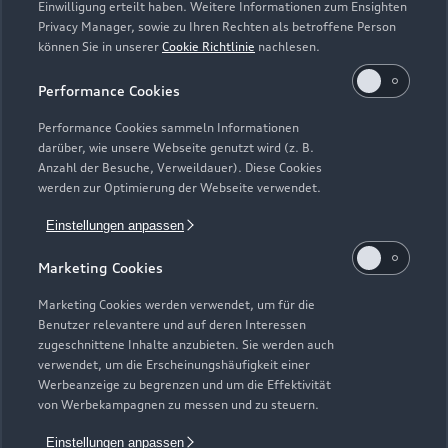
Einwilligung erteilt haben. Weitere Informationen zum Ensighten
Modelle
Privacy Manager, sowie zu Ihren Rechten als betroffene Person
können Sie in unserer
Cookie Richtlinie
nachlesen.
Kaufen & leasen
Alle Modelle
Performance Cookies
Modelle vergleichen
Service & Zubehör
Performance Cookies sammeln Informationen
Neuwagensuche
darüber, wie unsere Webseite genutzt wird (z. B.
Elektromodelle
Anzahl der Besuche, Verweildauer). Diese Cookies
Gebrauchtwagensuche
Support
werden zur Optimierung der Webseite verwendet.
Saisonale Angebote
Plug-in-Hybride
Gebrauchtwagen
Einstellungen anpassen
Audi Services
Über Audi
Kundenservice
Finanzierung
Marketing Cookies
Garantie
Händlersuche
Aktionen & Angebote
Unternehmen
Marketing Cookies werden verwendet, um für die
Audi digital services
Benutzer relevantere und auf deren Interessen
Audi Code
Geschäftskunden
Karriere
zugeschnittene Inhalte anzubieten. Sie werden auch
myAudi
verwendet, um die Erscheinungshäufigkeit einer
Häufige Fragen (FAQ)
Investor Relations
Werbeanzeige zu begrenzen und um die Effektivität
© 2026 AUDI AG. Alle Rechte vorbehalten
von Werbekampagnen zu messen und zu steuern.
Audi Online Beratung
Presse & Media Center
Impressum
Rechtliches
Hinweisgebersystem
Einstellungen anpassen
Online-Terminvereinbarung