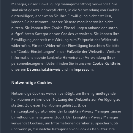
Manager, unser Einwilligungsmanagementtool) verwendet. Sie
sind nicht gesetzlich verpflichtet, in die Verwendung von Cookies
Öffnungszeiten
einzuwilligen, aber wenn Sie Ihre Einwilligung nicht erteilen,
können Sie bestimmte unserer Dienste möglicherweise nicht
nutzen. Sie können Ihre Cookie-Einstellungen anhand der unten
aufgeführten Kategorien von Cookies verwalten. Sie können Ihre
Verkauf
Einwilligung jederzeit mit Wirkung zum Zeitpunkt des Widerrufs
Geschlossen
,
öffnet am
Freitag 08:00
widerrufen. Für den Widerruf der Einwilligung beachten Sie bitte
die "Cookie-Einstellungen" in der Fußzeile der Webseite. Weitere
Informationen sowie konkrete Hinweise zur Verwendung Ihrer
Service
personenbezogenen Daten finden Sie in unserer
Cookie Richtlinie
,
Geschlossen
,
öffnet am
Freitag 07:00
unserem
Datenschutzhinweis
und im
Impressum
.
Notwendige Cookies
Teile- & Zubehörverkauf
Geschlossen
,
öffnet am
Freitag 07:00
Notwendige Cookies werden benötigt, um Ihnen grundlegende
Funktionen während der Nutzung der Webseite zur Verfügung zu
stellen. Zu diesen Funktionen gehört z. B. der
Fahrzeugkonfigurator oder der Ensighten Privacy Manager (unser
Einwilligungsmanagementtool). Der Ensighten Privacy Manager
Zurück nach oben
verwendet Cookies, um Informationen darüber zu speichern, ob
und wenn ja, für welche Kategorien von Cookies Benutzer ihre