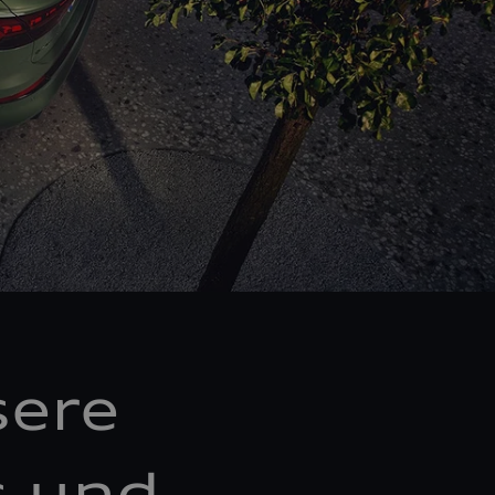
sere
s und