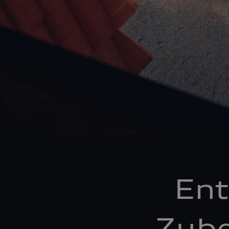
Ent
Zube