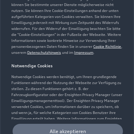
Alle Modelle
können Sie bestimmte unserer Dienste möglicherweise nicht
nutzen. Sie können Ihre Cookie-Einstellungen anhand der unten
Modelle vergleichen
Service & Zubehör
aufgeführten Kategorien von Cookies verwalten. Sie können Ihre
Neuwagensuche
Einwilligung jederzeit mit Wirkung zum Zeitpunkt des Widerrufs
Elektromodelle
widerrufen. Für den Widerruf der Einwilligung beachten Sie bitte
Gebrauchtwagensuche
Support
die "Cookie-Einstellungen" in der Fußzeile der Webseite. Weitere
Saisonale Angebote
Plug-in-Hybride
Informationen sowie konkrete Hinweise zur Verwendung Ihrer
Gebrauchtwagen
personenbezogenen Daten finden Sie in unserer
Cookie Richtlinie
,
Audi Services
Über Audi
Kundenservice
unserem
Datenschutzhinweis
und im
Impressum
.
Finanzierung
Garantie
Händlersuche
Notwendige Cookies
Aktionen & Angebote
Unternehmen
Audi digital services
Audi Code
Notwendige Cookies werden benötigt, um Ihnen grundlegende
Geschäftskunden
Karriere
Funktionen während der Nutzung der Webseite zur Verfügung zu
myAudi
Häufige Fragen (FAQ)
stellen. Zu diesen Funktionen gehört z. B. der
Investor Relations
Fahrzeugkonfigurator oder der Ensighten Privacy Manager (unser
© 2026 AUDI AG. Alle Rechte vorbehalten
Audi Online Beratung
Einwilligungsmanagementtool). Der Ensighten Privacy Manager
Presse & Media Center
verwendet Cookies, um Informationen darüber zu speichern, ob
Impressum
Rechtliches
Hinweisgebersystem
Online-Terminvereinbarung
und wenn ja, für welche Kategorien von Cookies Benutzer ihre
Datenschutz
Datenschutzinformation
Cookie-Einstellungen
Einwilligung erteilt haben. Weitere Informationen zum Ensighten
Servicekontakt
Privacy Manager, sowie zu Ihren Rechten als betroffene Person
Cookie-Richtlinie
Barrierefreiheit
Audi erleben
können Sie in unserer
Cookie Richtlinie
nachlesen.
Alle akzeptieren
Digital Services Act
EU Data Act