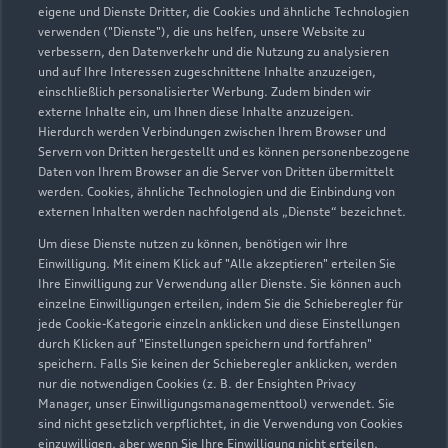
eigene und Dienste Dritter, die Cookies und ähnliche Technologien
darauf, welche Daten auf dieser Seite von Ihnen
verwenden ("Dienste"), die uns helfen, unsere Website zu
erhoben, gespeichert oder verarbeitet werden.
verbessern, den Datenverkehr und die Nutzung zu analysieren
Nähere Informationen können Sie hierzu in der
und auf Ihre Interessen zugeschnittene Inhalte anzuzeigen,
Datenschutzerklärung des Anbieters der externen
einschließlich personalisierter Werbung. Zudem binden wir
Website finden.
externe Inhalte ein, um Ihnen diese Inhalte anzuzeigen.
Hierdurch werden Verbindungen zwischen Ihrem Browser und
Servern von Dritten hergestellt und es können personenbezogene
Daten von Ihrem Browser an die Server von Dritten übermittelt
Weiter
werden. Cookies, ähnliche Technologien und die Einbindung von
externen Inhalten werden nachfolgend als „Dienste“ bezeichnet.
Um diese Dienste nutzen zu können, benötigen wir Ihre
Einwilligung. Mit einem Klick auf "Alle akzeptieren" erteilen Sie
Ihre Einwilligung zur Verwendung aller Dienste. Sie können auch
einzelne Einwilligungen erteilen, indem Sie die Schieberegler für
jede Cookie-Kategorie einzeln anklicken und diese Einstellungen
Zurück nach oben
durch Klicken auf "Einstellungen speichern und fortfahren"
speichern. Falls Sie keinen der Schieberegler anklicken, werden
nur die notwendigen Cookies (z. B. der Ensighten Privacy
Modelle
Manager, unser Einwilligungsmanagementtool) verwendet. Sie
sind nicht gesetzlich verpflichtet, in die Verwendung von Cookies
Kaufen & leasen
einzuwilligen, aber wenn Sie Ihre Einwilligung nicht erteilen,