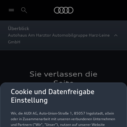
Startseite
Überblick
Autohaus Am Harztor Automobilgruppe Harz-Leine
GmbH
Sie verlassen die
Seite
Cookie und Datenfreigabe
Wenn Sie auf diesen Link gehen, verlassen Sie die
Einstellung
Seite der AUDI AG. Die AUDI AG macht sich die
durch Links erreichbaren Seiten Dritter nicht zu
Wir, die AUDI AG, Auto-Union-Straße 1, 85057 Ingolstadt, allein
eigen und ist für deren Inhalte nicht
oder in Zusammenarbeit mit unseren verbundenen Unternehmen
verantwortlich. Die AUDI AG hat keinen Einfluss
und Partnern ("Wir", "Unser"), nutzen auf unserer Website