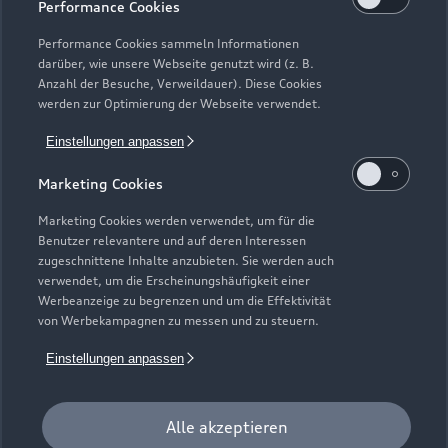
Performance Cookies
Verträge kündigen
Performance Cookies sammeln Informationen
1
Die Auszeichnung Audi Top Service Partner 2026 wurde von
darüber, wie unsere Webseite genutzt wird (z. B.
der AUDI AG unter Ausschluss Dritter nach festgelegten
Anzahl der Besuche, Verweildauer). Diese Cookies
Kriterien an ausgewählte Audi Partnerunternehmen vergeben.
werden zur Optimierung der Webseite verwendet.
Hierzu zählen überdurchschnittliche Leistungen in der
Einstellungen anpassen
Kundenloyalisierung, ein digitales Format zur
Terminvereinbarung sowie die zeitnahe Abarbeitung von
Marketing Cookies
Kundenanliegen. Mitarbeiter_innen dieser Betriebe sind
sowohl im technischen Bereich als auch in der
Marketing Cookies werden verwendet, um für die
Benutzer relevantere und auf deren Interessen
Kundenbetreuung besonders ausgebildet und qualifiziert.
zugeschnittene Inhalte anzubieten. Sie werden auch
verwendet, um die Erscheinungshäufigkeit einer
2
Die direkten und indirekten Tochtergesellschaften der
Werbeanzeige zu begrenzen und um die Effektivität
Volkswagen Financial Services AG erbringen unter dem
von Werbekampagnen zu messen und zu steuern.
gemeinsamen Kennzeichen „Volkswagen Financial Services“
verschiedene Leistungen. Es handelt sich hierbei um
Einstellungen anpassen
Bankleistungen (durch Volkswagen Bank GmbH),
Leasingleistungen (durch Volkswagen Leasing GmbH),
Alle akzeptieren
Versicherungsleistungen (durch Volkswagen Versicherung AG,