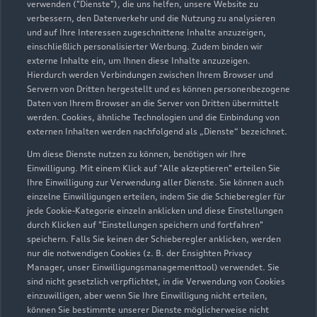
verwenden ("Dienste"), die uns helfen, unsere Website zu
Verkauf
verbessern, den Datenverkehr und die Nutzung zu analysieren
Geschlossen
,
öffnet am
Montag 08:00
und auf Ihre Interessen zugeschnittene Inhalte anzuzeigen,
einschließlich personalisierter Werbung. Zudem binden wir
externe Inhalte ein, um Ihnen diese Inhalte anzuzeigen.
Service
Hierdurch werden Verbindungen zwischen Ihrem Browser und
Geschlossen
,
öffnet am
Montag 07:00
Servern von Dritten hergestellt und es können personenbezogene
Daten von Ihrem Browser an die Server von Dritten übermittelt
werden. Cookies, ähnliche Technologien und die Einbindung von
Teile- & Zubehörverkauf
externen Inhalten werden nachfolgend als „Dienste“ bezeichnet.
Geschlossen
,
öffnet am
Montag 07:00
Um diese Dienste nutzen zu können, benötigen wir Ihre
Einwilligung. Mit einem Klick auf "Alle akzeptieren" erteilen Sie
Ihre Einwilligung zur Verwendung aller Dienste. Sie können auch
einzelne Einwilligungen erteilen, indem Sie die Schieberegler für
Zurück nach oben
jede Cookie-Kategorie einzeln anklicken und diese Einstellungen
durch Klicken auf "Einstellungen speichern und fortfahren"
speichern. Falls Sie keinen der Schieberegler anklicken, werden
Modelle
nur die notwendigen Cookies (z. B. der Ensighten Privacy
Manager, unser Einwilligungsmanagementtool) verwendet. Sie
sind nicht gesetzlich verpflichtet, in die Verwendung von Cookies
Kaufen & leasen
Alle Modelle
einzuwilligen, aber wenn Sie Ihre Einwilligung nicht erteilen,
können Sie bestimmte unserer Dienste möglicherweise nicht