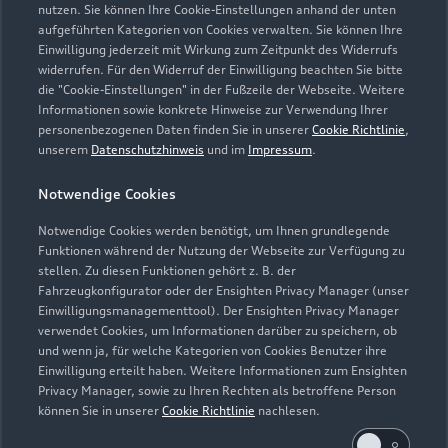
Modelle vergleichen
nutzen. Sie können Ihre Cookie-Einstellungen anhand der unten
Service & Zubehör
Neuwagensuche
aufgeführten Kategorien von Cookies verwalten. Sie können Ihre
Elektromodelle
Einwilligung jederzeit mit Wirkung zum Zeitpunkt des Widerrufs
Gebrauchtwagensuche
widerrufen. Für den Widerruf der Einwilligung beachten Sie bitte
Support
Saisonale Angebote
Plug-in-Hybride
die "Cookie-Einstellungen" in der Fußzeile der Webseite. Weitere
Gebrauchtwagen
Informationen sowie konkrete Hinweise zur Verwendung Ihrer
Audi Services
Über Audi
personenbezogenen Daten finden Sie in unserer
Cookie Richtlinie
,
Kundenservice
Finanzierung
unserem
Datenschutzhinweis
und im
Impressum
.
Garantie
Händlersuche
Aktionen & Angebote
Notwendige Cookies
Unternehmen
Audi digital services
Audi Code
Geschäftskunden
Notwendige Cookies werden benötigt, um Ihnen grundlegende
Karriere
myAudi
Funktionen während der Nutzung der Webseite zur Verfügung zu
Häufige Fragen (FAQ)
stellen. Zu diesen Funktionen gehört z. B. der
Investor Relations
Fahrzeugkonfigurator oder der Ensighten Privacy Manager (unser
© 2026 AUDI AG. Alle Rechte vorbehalten
Audi Online Beratung
Einwilligungsmanagementtool). Der Ensighten Privacy Manager
Presse & Media Center
verwendet Cookies, um Informationen darüber zu speichern, ob
Impressum
Rechtliches
Hinweisgebersystem
Online-Terminvereinbarung
und wenn ja, für welche Kategorien von Cookies Benutzer ihre
Datenschutz
Datenschutzinformation
Cookie-Einstellungen
Einwilligung erteilt haben. Weitere Informationen zum Ensighten
Servicekontakt
Cookie-Richtlinie
Barrierefreiheit
Privacy Manager, sowie zu Ihren Rechten als betroffene Person
Audi erleben
können Sie in unserer
Cookie Richtlinie
nachlesen.
Digital Services Act
EU Data Act
Bordbuch & Bedienungsanleitungen
Newsletter